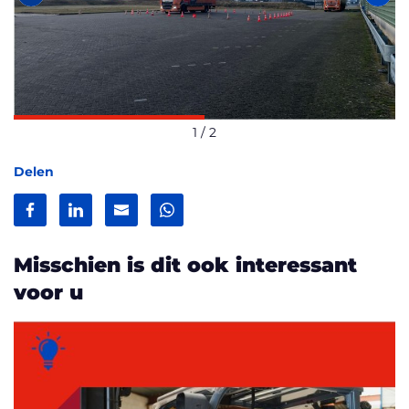
Vorige
Vol
1
/ 2
Delen
Facebook
LinkedIn
Mail
WhatsApp
Misschien is dit ook interessant
voor u