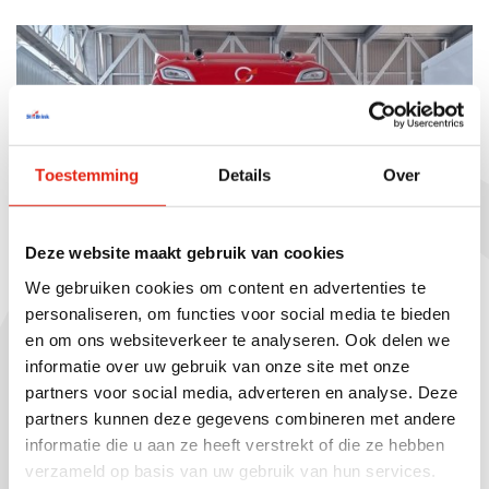
Toestemming
Details
Over
Deze website maakt gebruik van cookies
We gebruiken cookies om content en advertenties te
personaliseren, om functies voor social media te bieden
en om ons websiteverkeer te analyseren. Ook delen we
informatie over uw gebruik van onze site met onze
Innovatief
01.05.2026
partners voor social media, adverteren en analyse. Deze
Nieuwe DAF XD Electric voor St vd
partners kunnen deze gegevens combineren met andere
Brink
informatie die u aan ze heeft verstrekt of die ze hebben
verzameld op basis van uw gebruik van hun services.
Er heeft weer een mooie uitbreiding van het