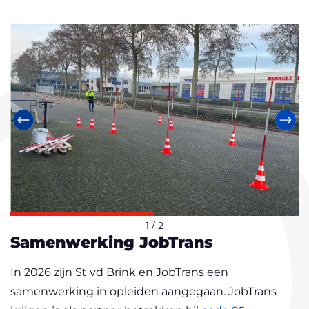
Vorige
Vol
1
/ 2
Samenwerking JobTrans
In 2026 zijn St vd Brink en JobTrans een
samenwerking in opleiden aangegaan. JobTrans