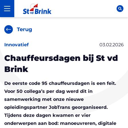
Ga naar content
St vd Brink
Open navigatie
Op
Terug
Innovatief
03.02.2026
Chauffeursdagen bij St vd
Brink
De eerste code 95 chauffeursdagen is een feit.
Voor 50 collega’s per dag werd dit in
samenwerking met onze nieuwe
opleidingspartner JobTrans georganiseerd.
Tijdens deze dagen kwamen er vier
onderwerpen aan bod: manoeuvreren, digitale