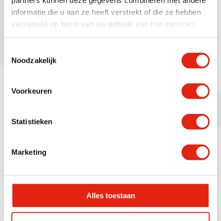
informatie die u aan ze heeft verstrekt of die ze hebben
Energietransitie wél mogelijk bij St vd
verzameld op basis van uw gebruik van hun services.
Brink
Op de locatie van het hoofdkantoor in Ermelo
Toestemmingsselectie
is een belangrijke stap gezet richting ...
Noodzakelijk
Voorkeuren
Statistieken
Marketing
Alles toestaan