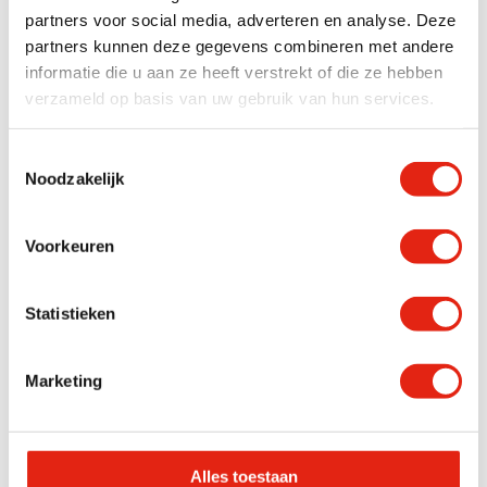
partners voor social media, adverteren en analyse. Deze
CO2-uitstoot van St vd Brink
partners kunnen deze gegevens combineren met andere
Transportbedrijf St vd Brink ligt op koers om
informatie die u aan ze heeft verstrekt of die ze hebben
verzameld op basis van uw gebruik van hun services.
haar milieudoelstelling omtrent
Toestemmingsselectie
Noodzakelijk
Voorkeuren
Statistieken
Marketing
Alles toestaan