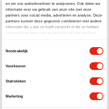
en om ons websiteverkeer te analyseren. Ook delen we
informatie over uw gebruik van onze site met onze
Innovatief
24.06.2024
partners voor social media, adverteren en analyse. Deze
partners kunnen deze gegevens combineren met andere
Top 100 Logistiek Dienstverleners
informatie die u aan ze heeft verstrekt of die ze hebben
2024
verzameld op basis van uw gebruik van hun services.
St vd Brink is verheugd om aan te kondigen
dat het transportbedrijf in de prest...
Toestemmingsselectie
Noodzakelijk
Voorkeuren
Statistieken
Marketing