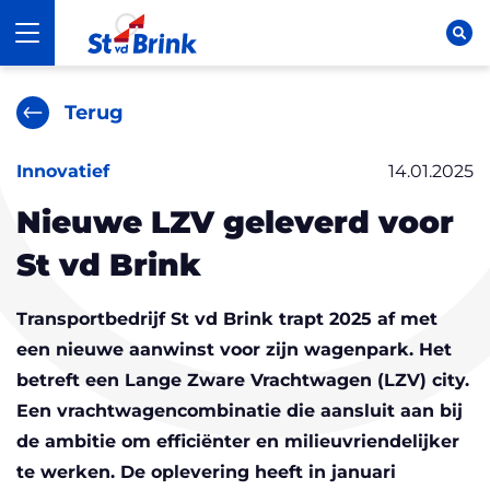
Ga naar content
St vd Brink
Open navigatie
Op
Terug
Innovatief
14.01.2025
Nieuwe LZV geleverd voor
St vd Brink
Transportbedrijf St vd Brink trapt 2025 af met
een nieuwe aanwinst voor zijn wagenpark. Het
betreft een Lange Zware Vrachtwagen (LZV) city.
Een vrachtwagencombinatie die aansluit aan bij
de ambitie om efficiënter en milieuvriendelijker
te werken. De oplevering heeft in januari